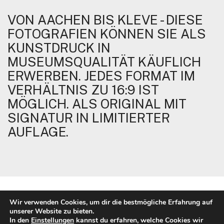
VON AACHEN BIS KLEVE - DIESE
FOTOGRAFIEN KÖNNEN SIE ALS
KUNSTDRUCK IN
MUSEUMSQUALITÄT KÄUFLICH
ERWERBEN. JEDES FORMAT IM
VERHÄLTNIS ZU 16:9 IST
MÖGLICH. ALS ORIGINAL MIT
SIGNATUR IN LIMITIERTER
AUFLAGE.
Wir verwenden Cookies, um dir die bestmögliche Erfahrung auf
unserer Website zu bieten.
© Copyright 2024 Lothar Wels | 52159 Roetgen |
In den
Einstellungen
kannst du erfahren, welche Cookies wir
Impressum
|
Datenschutz
|
AGB